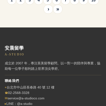
1
2
3
4
5
6
7
8
9
10
›
»
安晨留學
A-STUDIO
成立於 2007 年，專注英美留學顧問。以一對一的陪伴與專業，協
助每一位學子順利踏上世界頂尖學府。
聯絡我們
⌖
台北市中山區長春路 40 號 12 樓
☎
02-2568-3328
✉
service@a-studioco.com
▸
LINE：@a-studio