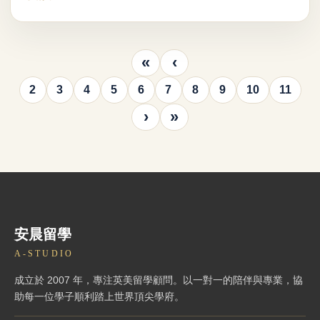
«
‹
2
3
4
5
6
7
8
9
10
11
›
»
安晨留學
A-STUDIO
成立於 2007 年，專注英美留學顧問。以一對一的陪伴與專業，協
助每一位學子順利踏上世界頂尖學府。