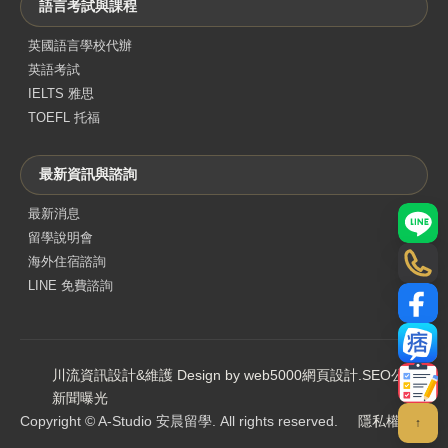
語言考試與課程
英國語言學校代辦
英語考試
IELTS 雅思
TOEFL 托福
最新資訊與諮詢
最新消息
LINE
留學說明會
海外住宿諮詢
電話
LINE 免費諮詢
Face
部落
川流資訊設計&維護 Design by web5000
網頁設計
.
SEO公司
.
聯絡
新聞曝光
Copyright © A-Studio 安晨留學. All rights reserved.
隱私權政策
↑