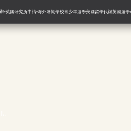
辦
英國研究所申請
海外暑期學校
青少年遊學
美國留學代辦
英國遊學
▾
▾
訊。