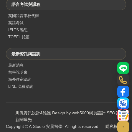
語言考試與課程
英國語言學校代辦
英語考試
IELTS 雅思
TOEFL 托福
最新資訊與諮詢
最新消息
LINE
留學說明會
海外住宿諮詢
電話
LINE 免費諮詢
Face
部落
川流資訊設計&維護 Design by web5000
網頁設計
.
SEO公司
.
聯絡
新聞曝光
Copyright © A-Studio 安晨留學. All rights reserved.
隱私權政策
↑