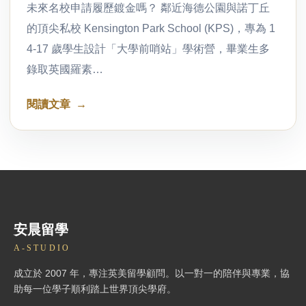
未來名校申請履歷鍍金嗎？ 鄰近海德公園與諾丁丘
的頂尖私校 Kensington Park School (KPS)，專為 1
4-17 歲學生設計「大學前哨站」學術營，畢業生多
錄取英國羅素…
閱讀文章
安晨留學
A-STUDIO
成立於 2007 年，專注英美留學顧問。以一對一的陪伴與專業，協
助每一位學子順利踏上世界頂尖學府。