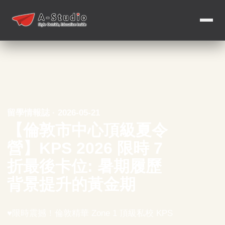
留學情報誌 · 2026-05-21
【倫敦市中心頂級夏令
營】KPS 2026 限時 7
折最後卡位: 暑期履歷
背景提升的黃金期
♥限時震撼！倫敦精華 Zone 1 頂級私校 KPS