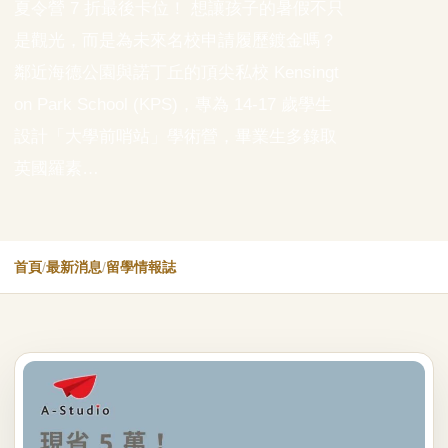
夏令營 7 折最後卡位！ 想讓孩子的暑假不只
是觀光，而是為未來名校申請履歷鍍金嗎？
鄰近海德公園與諾丁丘的頂尖私校 Kensingt
on Park School (KPS)，專為 14-17 歲學生
設計「大學前哨站」學術營，畢業生多錄取
英國羅素…
首頁
/
最新消息
/
留學情報誌