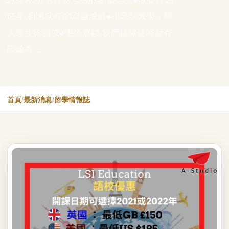
球學校,分佈於英,美,紐,澳,加拿大●成立於19
65年,超過50年的卓越成就●小班制教學，華
人學生比例低●學生照顧-我們確保隨時都有
訓練有…
首頁
/
最新消息
/
留學情報誌