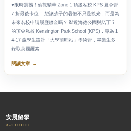
♥限時震撼！倫敦精華 Zone 1 頂級私校 KPS 夏令營
7 折最後卡位！ 想讓孩子的暑假不只是觀光，而是為
未來名校申請履歷鍍金嗎？ 鄰近海德公園與諾丁丘
的頂尖私校 Kensington Park School (KPS)，專為 1
4-17 歲學生設計「大學前哨站」學術營，畢業生多
錄取英國羅素…
閱讀文章
安晨留學
A-STUDIO