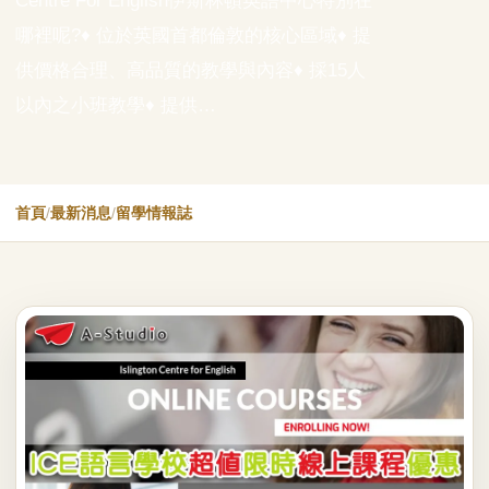
Centre For English伊斯林頓英語中心特別在
哪裡呢?♦ 位於英國首都倫敦的核心區域♦ 提
供價格合理、高品質的教學與內容♦ 採15人
以內之小班教學♦ 提供…
首頁
/
最新消息
/
留學情報誌