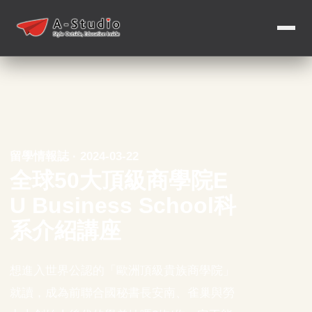
留學情報誌 · 2024-03-22
全球50大頂級商學院E
U Business School科
系介紹講座
想進入世界公認的「歐洲頂級貴族商學院」
就讀，成為前聯合國秘書長安南、雀巢與勞