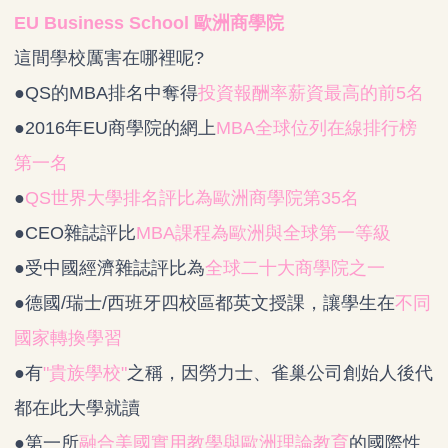
EU Business School 歐洲商學院
這間學校厲害在哪裡呢?
●QS的MBA排名中奪得
投資報酬率薪資最高的前5名
●
2016年EU商學院的網上
MBA全球位列在線排行榜
第一名
●
QS世界大學排名評比為歐洲商學院第35名
●
CEO雜誌評比
MBA課程為歐洲與全球第一等級
●
受中國經濟雜誌評比為
全球二十大商學院之一
●
德國/瑞士/西班牙四校區都英文授課，讓學生在
不同
國家轉換學習
●
有
"貴族學校"
之稱，因勞力士、雀巢公司創始人後代
都在此大學就讀
●
第一所
融合美國實用教學與歐洲理論教育
的國際性