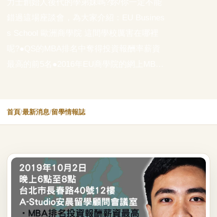
力士創始人後代的學弟妹嗎?妳/你一定不能
錯過這場座談會，為大家介紹：EU Busines
s School 歐洲商學院 這間學校厲害在哪裡
呢?●QS的MBA排名中奪得投資報酬率薪資
最高的前5名●2016年EU商學院的網上MB…
首頁
/
最新消息
/
留學情報誌