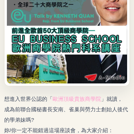
想進入世界公認的「
歐洲頂級貴族商學院
」就讀，
成為前聯合國秘書長安南、雀巢與勞力士創始人後代
的學弟妹嗎?
妳/你一定不能錯過這場座談會，為大家介紹：