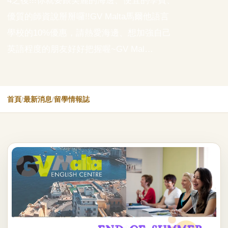
4之後!!!你就要跟美麗的海邊、便宜的學費、
優質的師資說掰掰囉!!GV Malta馬爾他語言
學校的10%優惠，請熱愛海邊、想加強自己
英語程度的朋友好好把握喔~GV Mal…
首頁
/
最新消息
/
留學情報誌