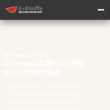
留學情報誌 · 2024-03-22
GV Malta馬爾他英語學
校2019限時優惠
在歐洲渡假聖地學英文，比菲律賓遊學更便
宜 步行兩分鐘就到海邊 校園設施完整先進
物價比倫敦便宜40%大家不要再遲疑了!!!8/1