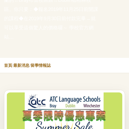
蘭的☆Bray布雷校區跟☆Dublin都柏林校
區。你只要：◆報名2019年11月25日前開課
的課程◆在2019年9月30日前付款完畢→就
可以享受這個驚人的價格囉～ 學校官方網
站…
首頁
/
最新消息
/
留學情報誌