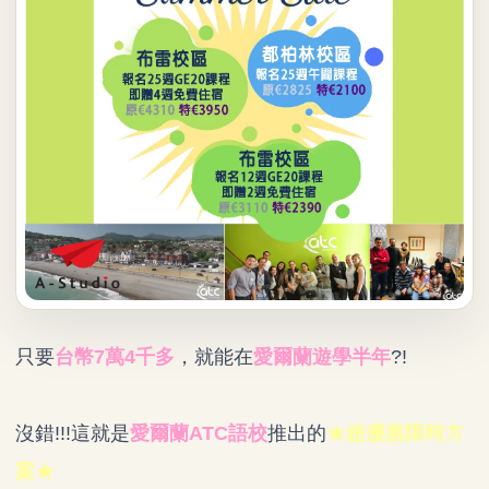
只要
台幣7萬4千多
，就能在
愛爾蘭遊學半年
?!
沒錯!!!這就是
愛爾蘭ATC語校
推出的
★超優惠限時方
案★