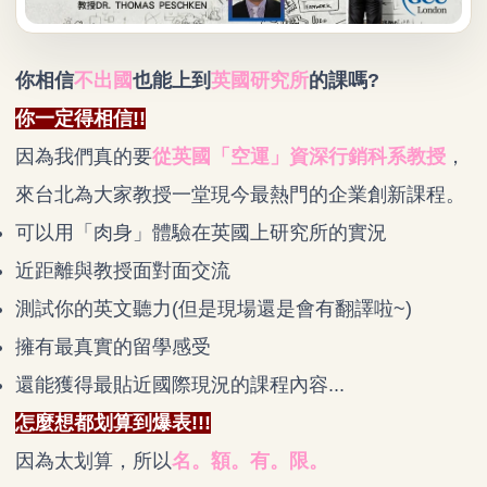
你相信
不出國
也能上到
英國研究所
的課嗎?
你一定得相信!!
因為我們真的要
從英國「空運」資深行銷科系教授
，
來台北為大家教授一堂現今最熱門的企業創新課程。
可以用「肉身」體驗在英國上研究所的實況
近距離與教授面對面交流
測試你的英文聽力(但是現場還是會有翻譯啦~)
擁有最真實的留學感受
還能獲得最貼近國際現況的課程內容...
怎麼想都划算到爆表!!!
因為太划算，所以
名。額。有。限。