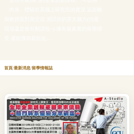
一堂現今最熱門的企業創新課程。 可以用
「肉身」體驗在英國上研究所的實況 近距離
與教授面對面交流 測試你的英文聽力(但是
現場還是會有翻譯啦~) 擁有最真實的留學感
受 還能獲得最貼近…
首頁
/
最新消息
/
留學情報誌