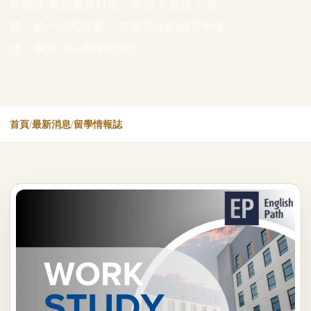
拜校區 為您量身打造「學習 + 簽證 + 實
務」的一站式方案。 在最安全的城市中生
活，享受 0% 所得稅的打…
首頁
/
最新消息
/
留學情報誌