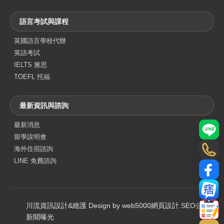
語言考試與課程
英國語言學校代辦
英語考試
IELTS 雅思
TOEFL 托福
最新資訊與諮詢
最新消息
LINE
留學說明會
海外住宿諮詢
電話
LINE 免費諮詢
Face
部落
川流資訊設計&維護 Design by web5000
網頁設計
.
SEO公司
.
聯絡
新聞曝光