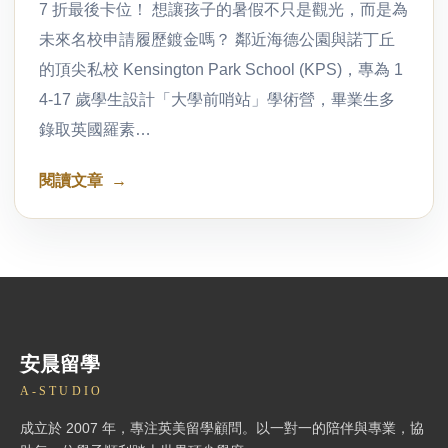
7 折最後卡位！ 想讓孩子的暑假不只是觀光，而是為
未來名校申請履歷鍍金嗎？ 鄰近海德公園與諾丁丘
的頂尖私校 Kensington Park School (KPS)，專為 1
4-17 歲學生設計「大學前哨站」學術營，畢業生多
錄取英國羅素…
閱讀文章
安晨留學
A-STUDIO
成立於 2007 年，專注英美留學顧問。以一對一的陪伴與專業，協