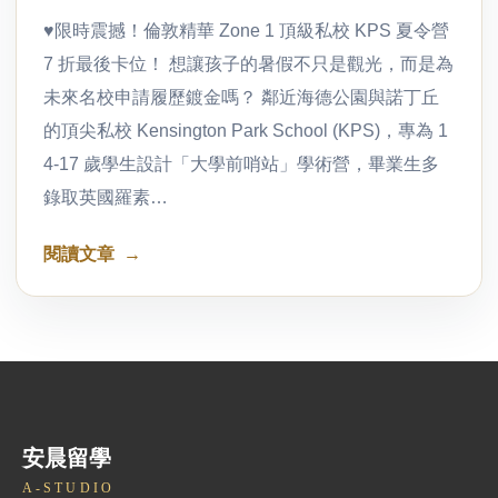
♥限時震撼！倫敦精華 Zone 1 頂級私校 KPS 夏令營
7 折最後卡位！ 想讓孩子的暑假不只是觀光，而是為
未來名校申請履歷鍍金嗎？ 鄰近海德公園與諾丁丘
的頂尖私校 Kensington Park School (KPS)，專為 1
4-17 歲學生設計「大學前哨站」學術營，畢業生多
錄取英國羅素…
閱讀文章
安晨留學
A-STUDIO