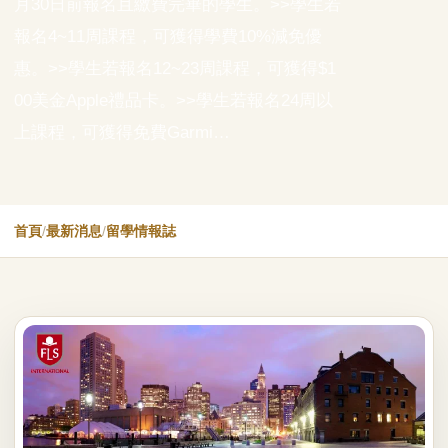
月30日前報名且繳費完畢的學生。>>學生若
報名4~11周課程，可獲得學費10%減免優
惠。>>學生若報名12~23周課程，可獲得$1
00美金Apple禮品卡。>>學生若報名24周以
上課程，可獲得免費Garmi…
首頁
/
最新消息
/
留學情報誌