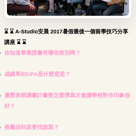
⌛ ⌛ A-Studio安晨 2017暑假最後一個留學技巧分享
講座 ⌛ ⌛
你知道畢業證書有哪些差別嗎？
成績單的GPA是什麼意思？
履歷表跟讀書計畫要怎麼撰寫才會讓學校對你印象很
好？
推薦信到底要找誰寫？