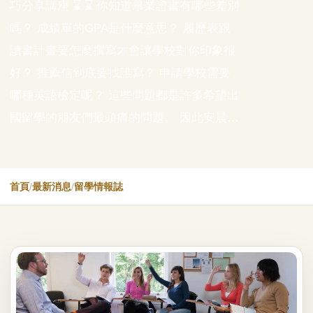
巧分享講座 ⌛ ⌛ 你知道畢業證書有哪些差別
嗎？ 成績單的GPA是什麼意思？ 履歷表跟
讀書計畫要怎麼撰寫才會讓學校對你印象很
好？ 推薦信到底要找誰寫？ 申請學校需要
哪種英語檢定呢？ 這些問題都是許多希望出
國留學的朋友們最頭痛的問題。 因此安晨…
首頁
/
最新消息
/
留學情報誌