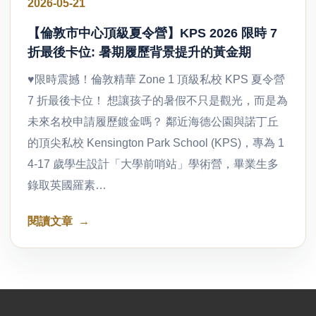
2026-05-21
【倫敦市中心頂級夏令營】KPS 2026 限時 7
折最後卡位: 暑期履歷背景提升的黃金期
♥限時震撼！倫敦精華 Zone 1 頂級私校 KPS 夏令營
7 折最後卡位！ 想讓孩子的暑假不只是觀光，而是為
未來名校申請履歷鍍金嗎？ 鄰近海德公園與諾丁丘
的頂尖私校 Kensington Park School (KPS)，專為 1
4-17 歲學生設計「大學前哨站」學術營，畢業生多
錄取英國羅素…
閱讀文章