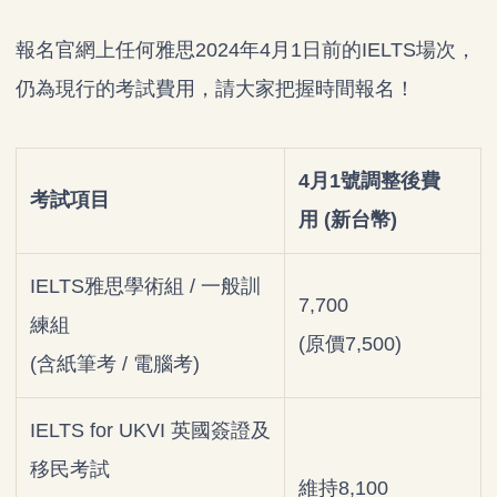
報名官網上任何雅思
2024年
4
月1日前的
IELTS場次，
仍為現行的考試費用，請大家把握時間報名！
4
月
1
號調整後費
考試項目
用
(
新台幣
)
IELTS雅思學術組 / 一般訓
7,700
練組
(原價7,500)
(含紙筆考 / 電腦考)
IELTS for UKVI 英國簽證及
移民考試
維持8,100