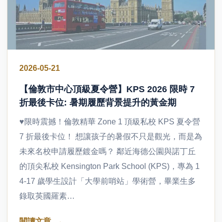
2026-05-21
【倫敦市中心頂級夏令營】KPS 2026 限時 7
折最後卡位: 暑期履歷背景提升的黃金期
♥限時震撼！倫敦精華 Zone 1 頂級私校 KPS 夏令營
7 折最後卡位！ 想讓孩子的暑假不只是觀光，而是為
未來名校申請履歷鍍金嗎？ 鄰近海德公園與諾丁丘
的頂尖私校 Kensington Park School (KPS)，專為 1
4-17 歲學生設計「大學前哨站」學術營，畢業生多
錄取英國羅素…
閱讀文章