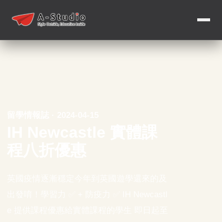
留學情報誌 · 2024-04-15
IH Newcastle 實體課
程八折優惠
英國疫情逐漸穩定今年到英國遊學還來的及
出發唷！學習力 ✅ + 防疫力 ✅ IH Newcastl
e 提供課程優惠給實體課程的學生 即日起至