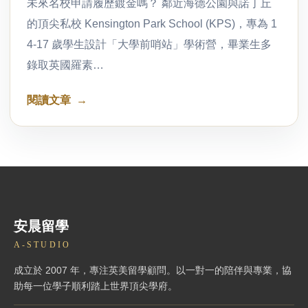
未來名校申請履歷鍍金嗎？ 鄰近海德公園與諾丁丘
的頂尖私校 Kensington Park School (KPS)，專為 1
4-17 歲學生設計「大學前哨站」學術營，畢業生多
錄取英國羅素…
閱讀文章
安晨留學
A-STUDIO
成立於 2007 年，專注英美留學顧問。以一對一的陪伴與專業，協
助每一位學子順利踏上世界頂尖學府。