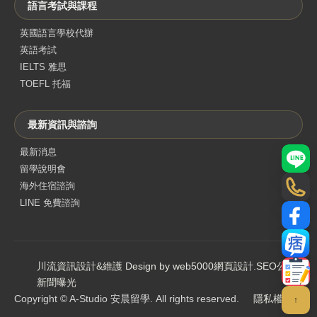
語言考試與課程
英國語言學校代辦
英語考試
IELTS 雅思
TOEFL 托福
最新資訊與諮詢
最新消息
LINE
留學說明會
海外住宿諮詢
電話
LINE 免費諮詢
Face
部落
川流資訊設計&維護 Design by web5000
網頁設計
.
SEO公司
.
聯絡
新聞曝光
Copyright © A-Studio 安晨留學. All rights reserved.
隱私權政策
↑