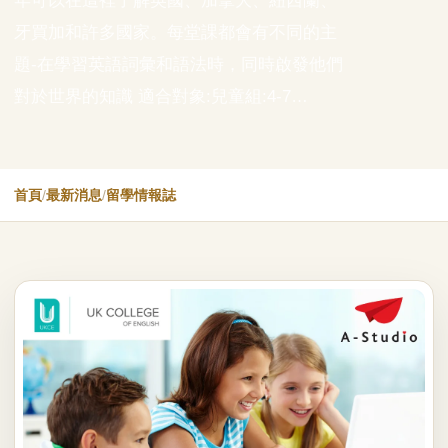
年可以在這裡了解英國、加拿大、紐西蘭、
牙買加和許多國家。每堂課都會有不同的主
題-在學習英語詞彙和語法時，同時啟發他們
對於世界的知識 適合對象:兒童組:4-7…
首頁
/
最新消息
/
留學情報誌