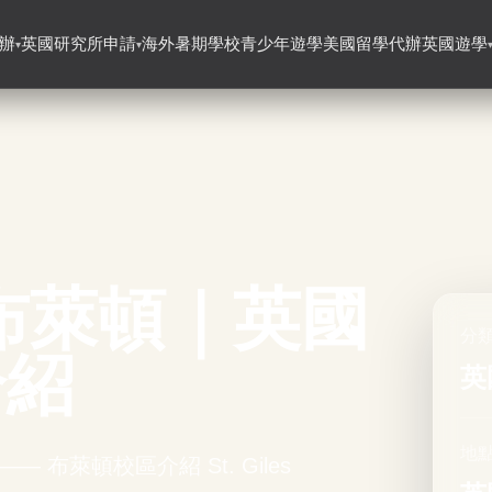
辦
英國研究所申請
海外暑期學校
青少年遊學
美國留學代辦
英國遊學
▾
▾
布萊頓｜英國
分
介紹
英
地點
子遊 —— 布萊頓校區介紹 St. Giles