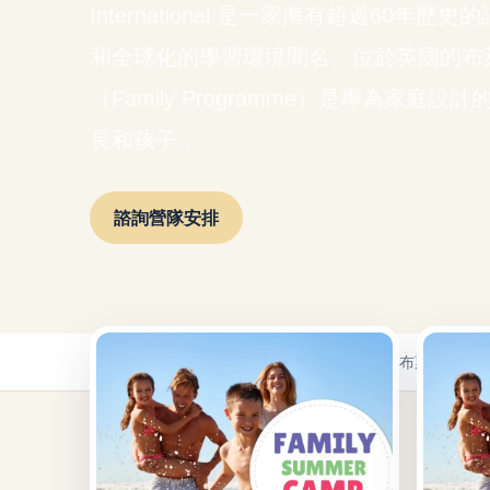
International 是一家擁有超過60
和全球化的學習環境聞名。位於英國的布
（Family Programme）是專為家
長和孩子…
諮詢營隊安排
首頁
/
青少年遊學
/
英國青少年遊學
/
夏日親子遊-布萊頓