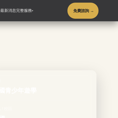
免費諮詢 →
最新消息
完整服務
▾
▾
類
國青少年遊學
 / 校區