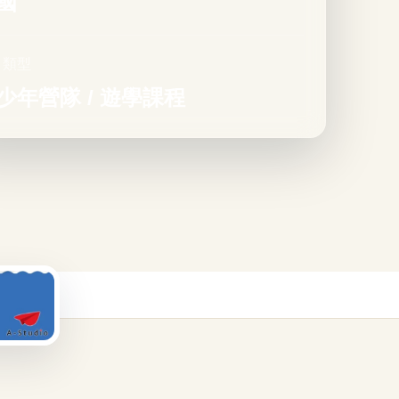
國
目類型
少年營隊 / 遊學課程