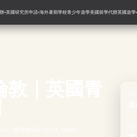
辦
英國研究所申請
海外暑期學校
青少年遊學
美國留學代辦
英國遊學
▾
▾
倫敦｜英國青
分
紹
英
地點
遊 —— 倫敦校區介紹 St. Giles