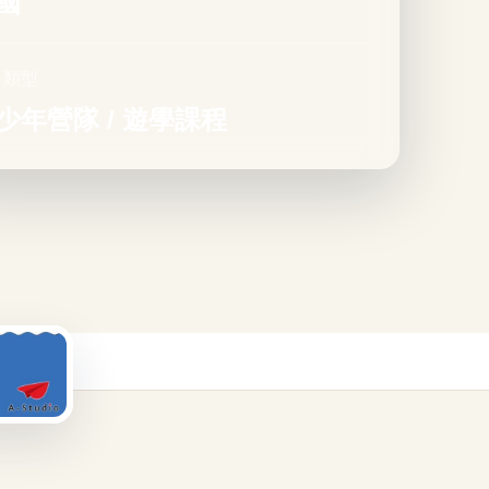
國
目類型
少年營隊 / 遊學課程