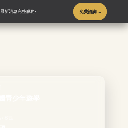
免費諮詢 →
最新消息
完整服務
▾
▾
類
國青少年遊學
 / 校區