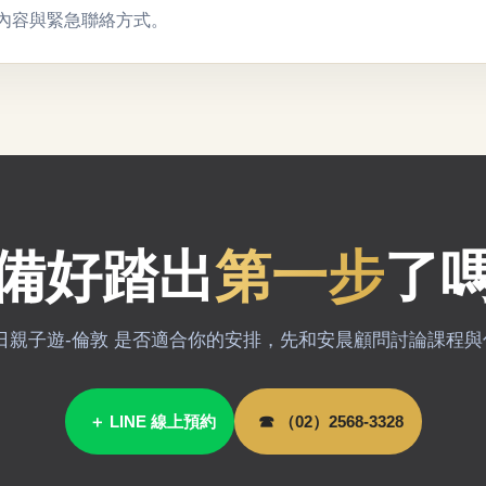
內容與緊急聯絡方式。
備好踏出
第一步
了
日親子遊-倫敦 是否適合你的安排，先和安晨顧問討論課程
＋ LINE 線上預約
☎ （02）2568-3328