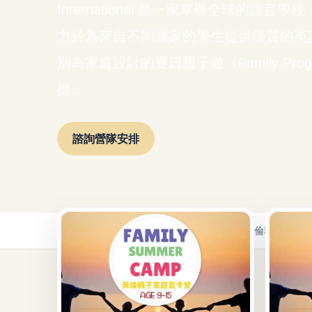
International 是一家享譽全球的語
力於為來自不同國家的學生提供優質的英
別為家庭設計的夏日親子遊（Family Pro
提…
諮詢營隊安排
首頁
/
青少年遊學
/
英國青少年遊學
/
夏日親子遊-倫敦