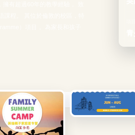
英
言學校，擁有超過60年的教學經驗， 致
語課程。 其位於倫敦的校區，特
項
gramme）項目， 為家長和孩子
青