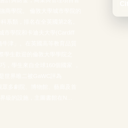
院在會計與財金，商業與管理項目皆
Ci
10強商學院。 倫敦大學城市學院的
播科系類，排名在全英國第2名。
城市學院和卡迪夫大學(Cardiff
界的劍橋牛津」。在英國高等教育品質
際學生歡迎的倫敦大學學院之
巧，學生來自全球160個國家 ，
是世界唯二被GaWC評為
參觀眾多劇院、博物館、藝廊及首
世界級的設施，主圖書館在N…