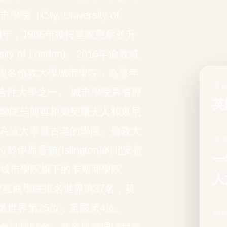
ty, University of
94年，1966年獲得皇家憲章並升
y of London)。2016年倫敦城
現名倫敦大學城市學院，為該年
所在
合性大學之一。 城市學院具有歷
英
法學院是前首相柴契爾夫人和東尼
成為該大學最古老的學院。倫敦大
申
靈頓(Islington)的北安普
一
 倫敦大學城市學院旗下的卡斯商學院
人
理碩士課程在商學院排名世界第37名，英
)排名世界第25位，英國第4位。
學校