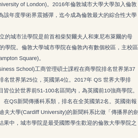
rsity of London)。2016年倫敦城市大學大學加入倫敦
為該年度學術界震撼彈，迄今成為倫敦最大的綜合性大學
成立的城市法學院是前首相柴契爾夫人和東尼布萊爾的母
老的學院。倫敦大學城市學院在倫敦內有數個校區，主校區
pton Square)。
iness School)工商管理碩士課程在商學院排名世界第37
e)排名世界第25位，英國第4位。2017年 QS 世界大學排
位於世界前51-100名區間內，為英國前10強商學院。
。在QS新聞傳播科系類，排名在全英國第2名。英國衛報
大學(Cardiff University)的新聞科系比做「傳播界的
結果中，城市學院是最受國際學生歡迎的倫敦大學學院之