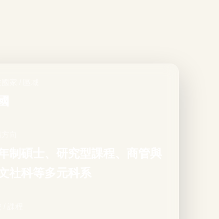
國家 / 區域
國
請方向
年制碩士、研究型課程、商管與
文社科等多元科系
 / 課程