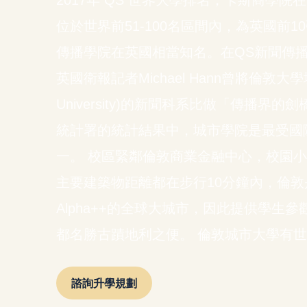
2017年 QS 世界大學排名，卡斯商學
位於世界前51-100名區間內，為英國前
傳播學院在英國相當知名。在QS新聞傳
英國衛報記者Michael Hann曾將倫敦大學
University)的新聞科系比做「傳播
統計署的統計結果中，城市學院是最受國
一。 校區緊鄰倫敦商業金融中心，校園小
主要建築物距離都在步行10分鐘內，倫敦
Alpha++的全球大城市，因此提供學生
都名勝古蹟地利之便。 倫敦城市大學有
諮詢升學規劃