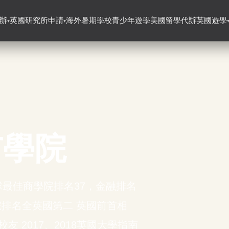
辦
英國研究所申請
海外暑期學校
青少年遊學
美國留學代辦
英國遊學
▾
▾
市學院
全球最佳商學院排名37，金融排名
學院排名全英國第二 英國前首相
為法學院校友 2017、2018英國大學指南