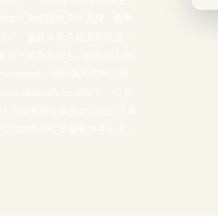
或晚上。 伯貝克學院是英國五大
倫敦大學學院教育研究院、倫敦
院）。倫敦大學伯貝克學院是一
加一般商業排名，但在2014年
 Framework）被評為有73%的研
ernationally excellent“。伯貝
alent 可以替學生和倫敦頂尖公司牽
學伯貝克學院位於倫敦市中心非…