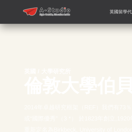
英國留學代
英國 / 大學研究所
倫敦大學伯
2014年卓越研究框架（REF）我們有73％
或“國際優秀”（3 *） 於1823年創立,19
重新定名為Birkbeck, University of