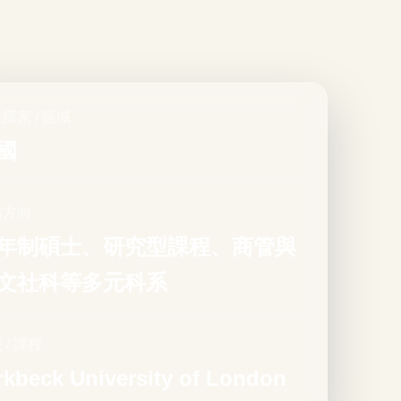
國家 / 區域
國
請方向
年制碩士、研究型課程、商管與
文社科等多元科系
 / 課程
rkbeck University of London