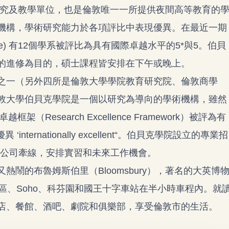
研究及教學單位，也是倫敦唯一一所提供夜間高等教育的
機構，學術研究能力於各項評比中表現優異。在最近一期
Exercise) 有12個學系被評比為具有國際卓越水平的5*與5。伯貝
的進修為目的，碩士課程皆安排在下午或晚上。
之一（另外四所是倫敦大學學院教育研究院、倫敦商學
敦大學伯貝克學院是一個以研究為導向的學術機構，雖然
Research Excellence Framework）被評為有
異 ‘internationally excellent“。伯貝克學院設立的專業招
和倫敦頂尖公司牽線，安排實習和未來工作機會。
鬧的布魯姆斯伯里（Bloomsbury），著名的大英博
區、Soho、科芬園和國王十字車站在半小時車程內。就
店、餐館、酒吧、劇院和俱樂部，享受倫敦市的生活。