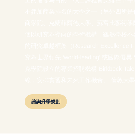
士的進修為目的，碩士課程皆安排在下午
不參加商業排名的大學之一（另外四所是
商學院、克蘭菲爾德大學、蘇富比藝術學
個以研究為導向的學術機構，雖然學校不參
的研究卓越框架（Research Excellence
究為世界領先 ‘world-leading’ 或國際優異 ‘int
克學院設立的專業招聘機構 Birkbeck T
線，安排實習和未來工作機會。 倫敦大
諮詢升學規劃