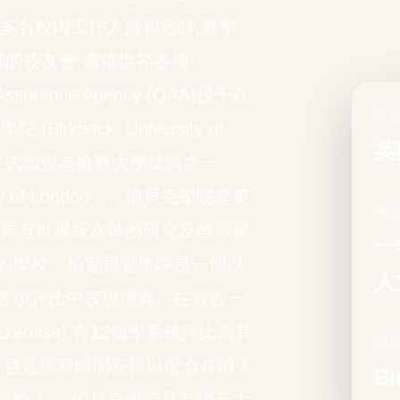
00多名校內工作人員和老師,教學
有活躍的校友會,遍佈世界各地
 Assurance Agency (QAA)授予在
所在
beck, University of
英
20 年正式加盟為倫敦大學成員之一。
sity of London」。伯貝克學院是英
申
所具有世界級水準的研究及教學單
一
的學校，柏克貝克學院是一個以
人
各項評比中表現優異。在最近一
 Exercise) 有12個學系被評比為具
學校
特色是課程時間安排以配合在職人
Bi