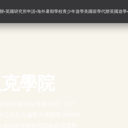
辦
英國研究所申請
海外暑期學校
青少年遊學
美國留學代辦
英國遊學
▾
▾
貝克學院
的研究被評為“世界領先”（4 *）
20年正式加入倫敦大學體系,2002年
 London 90%的學術研究活動是由世界