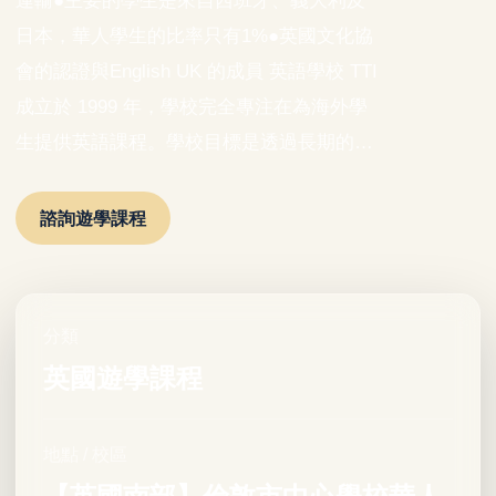
運輸●主要的學生是來自西班牙、義大利及
日本，華人學生的比率只有1%●英國文化協
會的認證與English UK 的成員 英語學校 TTI
成立於 1999 年，學校完全專注在為海外學
生提供英語課程。學校目標是透過長期的…
諮詢遊學課程
分類
英國遊學課程
地點 / 校區