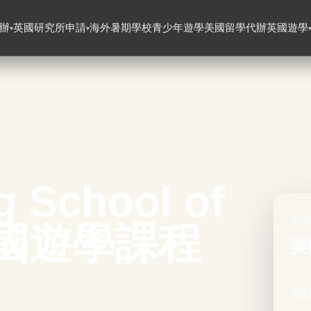
辦
英國研究所申請
海外暑期學校
青少年遊學
美國留學代辦
英國遊學
▾
▾
g School of
分
｜英國遊學課程
英
地點