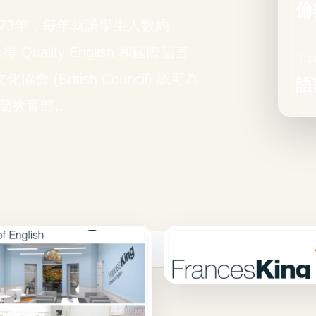
倫
h 成立於1973年，每年就讀學生人數約
ality English 和國際語言
項
(British Council) 認可為
語
愛爾蘭教育部…
sh