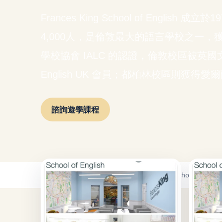
Frances King School of Englis
4,000人，是倫敦最大的語言學校之一，獲得 Qu
學校協會 IALC 的認證，倫敦校區被英國文化協會 
English UK 會員；都柏林校區則獲得
諮詢遊學課程
首頁
/
遊學課程
/
英國遊學課程
/
Frances King School of Engli