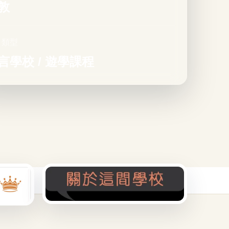
敦
目類型
言學校 / 遊學課程