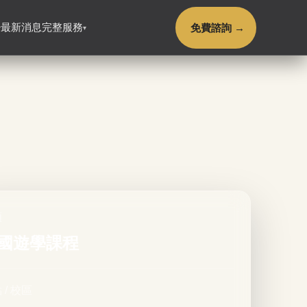
免費諮詢 →
最新消息
完整服務
▾
▾
類
國遊學課程
 / 校區