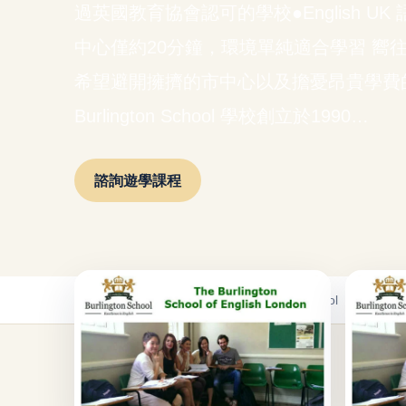
過英國教育協會認可的學校●English U
中心僅約20分鐘，環境單純適合學習 嚮
希望避開擁擠的市中心以及擔憂昂貴學費
Burlington School 學校創立於1990…
諮詢遊學課程
首頁
/
遊學課程
/
英國遊學課程
/
Burlington School