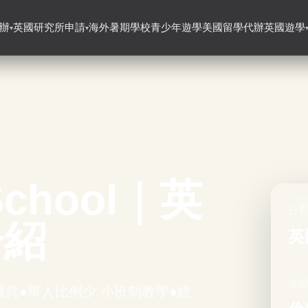
辦
英國研究所申請
海外暑期學校
青少年遊學
美國留學代辦
英國遊學
▾
▾
 School｜英
分
介紹
英
地點
優異●華人比例少,小班制教學●經