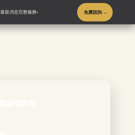
免費諮詢 →
最新消息
完整服務
▾
▾
類
國遊學課程
 / 校區