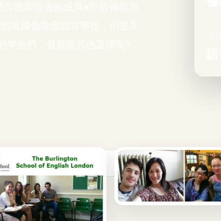
倫
K 語言教學協會的成員●距離倫敦市
往到英國倫敦念語言學校，但是又
項
的學生們，有甚麼其他選擇呢?
語