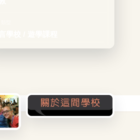
敦
目類型
言學校 / 遊學課程