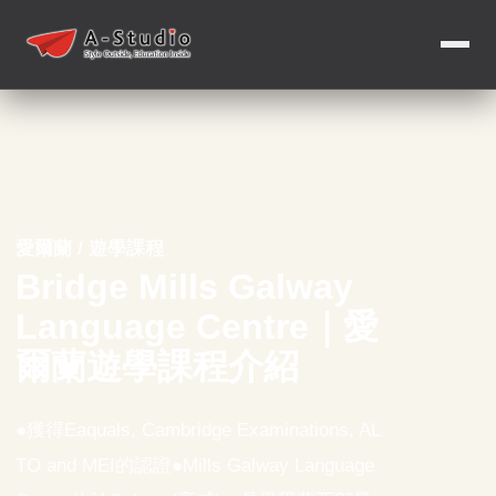
愛爾蘭 / 遊學課程
Bridge Mills Galway
Language Centre｜愛
爾蘭遊學課程介紹
●獲得Eaquals, Cambridge Examinations, AL
TO and MEI的認證●Mills Galway Language