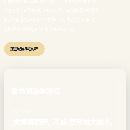
Centre位於Galway(高威)，是愛爾蘭西部最
大的城市●學校於1987年成立●體驗愛爾蘭文
化最佳途徑●小班制教學，每班最多不超過1
2名學生 Bridge Mills Galway La…
諮詢遊學課程
分類
愛爾蘭遊學課程
地點 / 校區
[愛爾蘭西部] 高威 西部最大城市,