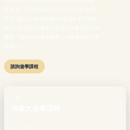
學生比例少,以歐洲學生居多● 開課時間彈
性,每周一皆可開課● 全新現代化設備,全面
使用互動式白板與免費WiFi資源● 豐富的課
後與戶外課程,增加學生於課堂外練習英文的
機會 「我們的任務是教育、鼓舞還有幫助學
生開心…
諮詢遊學課程
分類
加拿大遊學課程
地點 / 校區