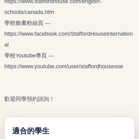
https://www.staffordhouse.com/english-
schools/canada.htm
學校臉書粉絲頁 ---
https://www.facebook.com/StaffordHouseInternation
al
學校Youtube專頁 ---
https://www.youtube.com/user/staffordhousesoe
歡迎同學預約諮詢！
適合的學生