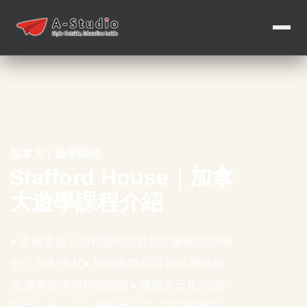
加拿大 / 遊學課程
Stafford House｜加拿
大遊學課程介紹
● 多倫多及卡加利雙校區皆鄰近圖書館,購物
中心,地點便利● 校園氣氛和諧,師生感情融
洽,讓學生學得輕鬆愉快● 國籍多元化-亞洲