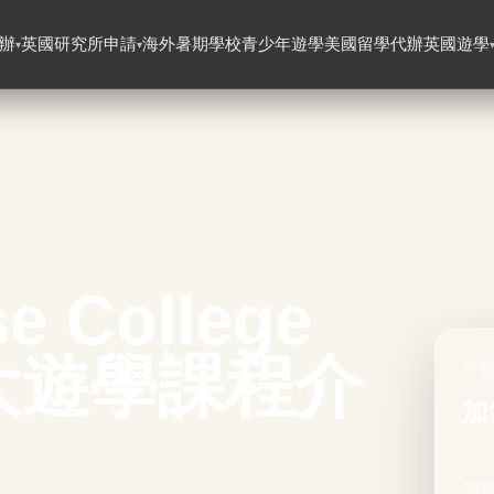
辦
英國研究所申請
海外暑期學校
青少年遊學
美國留學代辦
英國遊學
▾
▾
e College
大遊學課程介
分
加
地點