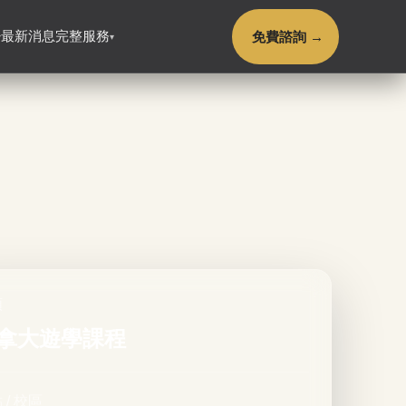
免費諮詢 →
最新消息
完整服務
▾
▾
類
拿大遊學課程
 / 校區