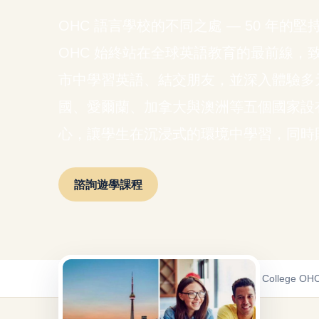
OHC 語言學校的不同之處 — 50 年的堅持
OHC 始終站在全球英語教育的最前線，
市中學習英語、結交朋友，並深入體驗多元
國、愛爾蘭、加拿大與澳洲等五個國家設有
心，讓學生在沉浸式的環境中學習，同時
諮詢遊學課程
首頁
/
遊學課程
/
加拿大遊學課程
/
Oxford House College OH