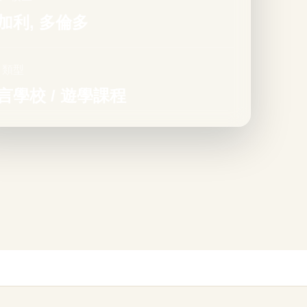
加利, 多倫多
目類型
言學校 / 遊學課程