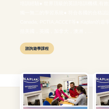
培訓經驗● 世界頂級的英語培訓機構,有
獨一無二的學習系統● 符合各國的合格認證與
Canada, PCTIA,ACCET等● Kap
括美國，英國，加拿大，澳洲，…
諮詢遊學課程
首頁
/
遊學課程
/
加拿大遊學課程
/
Kaplan