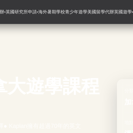
辦
英國研究所申請
海外暑期學校
青少年遊學
美國留學代辦
英國遊學
▾
▾
加拿大遊學課程
分
加
地點
 Kaplan擁有超過70年的英文