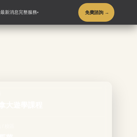
免費諮詢 →
最新消息
完整服務
▾
▾
類
拿大遊學課程
 / 校區