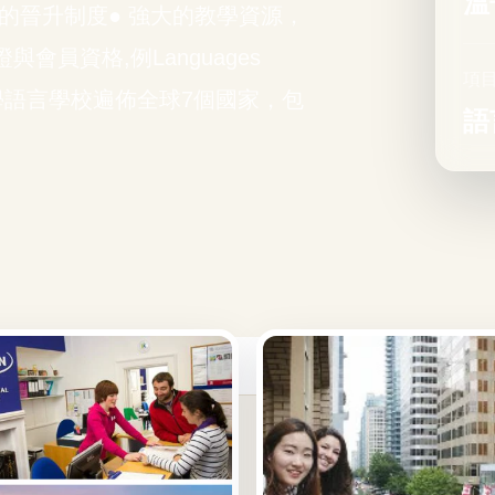
溫
效的晉升制度● 強大的教學資源，
會員資格,例Languages
項
lan的遊學語言學校遍佈全球7個國家，包
語