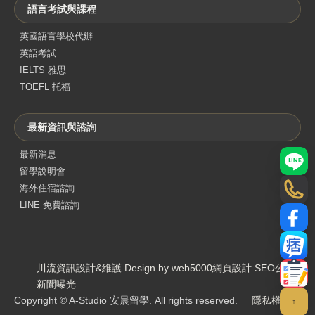
語言考試與課程
英國語言學校代辦
英語考試
IELTS 雅思
TOEFL 托福
最新資訊與諮詢
最新消息
LINE
留學說明會
海外住宿諮詢
電話
LINE 免費諮詢
Face
部落
川流資訊設計&維護 Design by web5000
網頁設計
.
SEO公司
.
聯絡
新聞曝光
Copyright © A-Studio 安晨留學. All rights reserved.
隱私權政策
↑