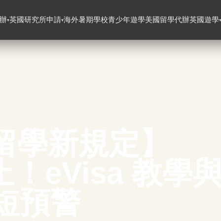
辦
英國研究所申請
海外暑期學校
青少年遊學
美國留學代辦
英國遊學
▾
▾
國留學新規定】
！eVisa 教學
縮短預警