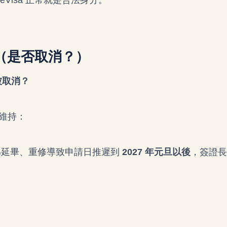
 eVisa 正常就是合法身分。
態（是否取消？）
被取消？
仍然維持：
若因為延畢、重修導致申請日推遲到
2027 年元旦以後
，簽證長