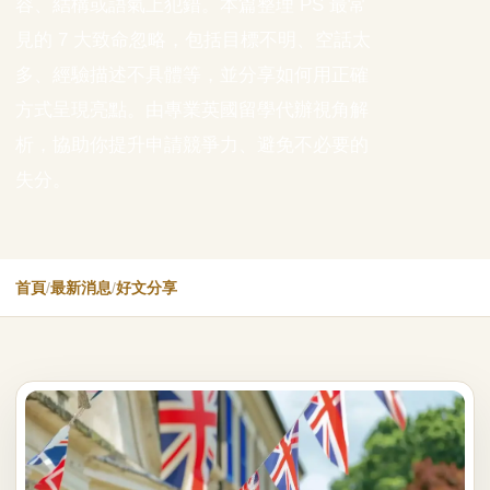
容、結構或語氣上犯錯。本篇整理 PS 最常
見的 7 大致命忽略，包括目標不明、空話太
多、經驗描述不具體等，並分享如何用正確
方式呈現亮點。由專業英國留學代辦視角解
析，協助你提升申請競爭力、避免不必要的
失分。
首頁
/
最新消息
/
好文分享