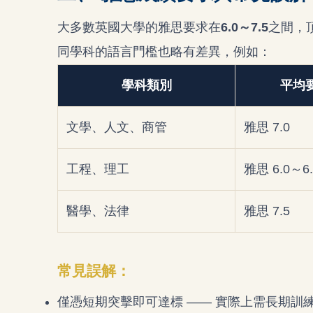
大多數英國大學的雅思要求在
6.0～7.5
之間，
同學科的語言門檻也略有差異，例如：
學科類別
平均
文學、人文、商管
雅思 7.0
工程、理工
雅思 6.0～6.
醫學、法律
雅思 7.5
常見誤解：
僅憑短期突擊即可達標 —— 實際上需長期訓