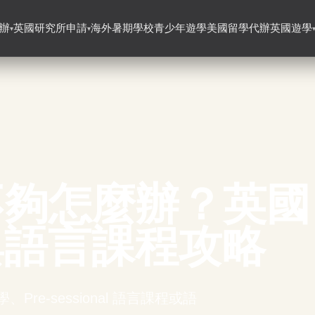
辦
英國研究所申請
海外暑期學校
青少年遊學
美國留學代辦
英國遊學
▾
▾
績不夠怎麼辦？英國
與語言課程攻略
re-sessional 語言課程或語