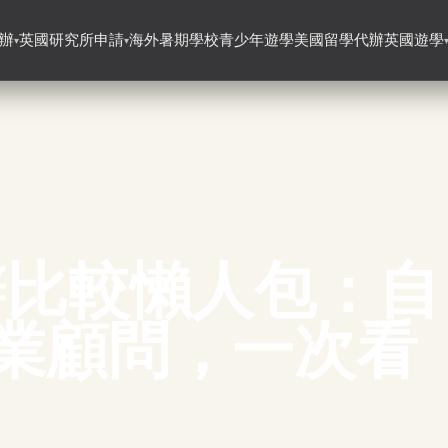
辦
英國研究所申請
海外暑期學校
青少年遊學
美國留學代辦
英國遊學
▾
▾
辦比較懶人包：自
專業顧問，一次看