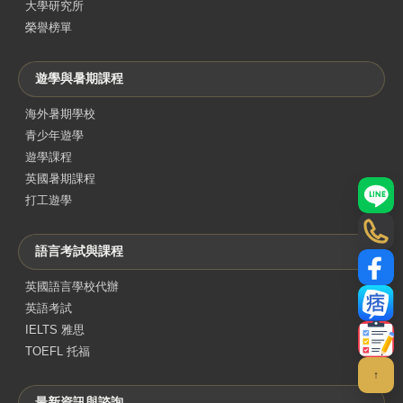
大學研究所
榮譽榜單
遊學與暑期課程
海外暑期學校
青少年遊學
遊學課程
英國暑期課程
打工遊學
LINE
電話
語言考試與課程
Face
英國語言學校代辦
英語考試
部落
IELTS 雅思
聯絡
TOEFL 托福
↑
最新資訊與諮詢