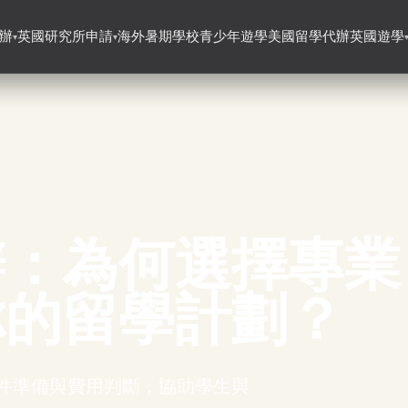
辦
英國研究所申請
海外暑期學校
青少年遊學
美國留學代辦
英國遊學
▾
▾
辦：為何選擇專業
你的留學計劃？
件準備與費用判斷，協助學生與