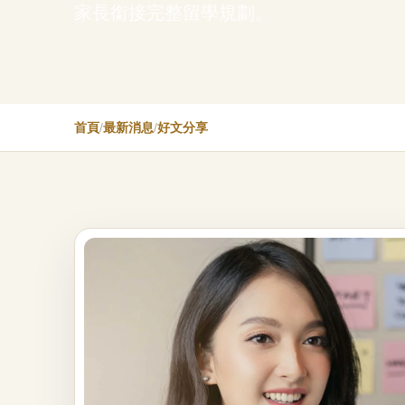
家長銜接完整留學規劃。
首頁
/
最新消息
/
好文分享