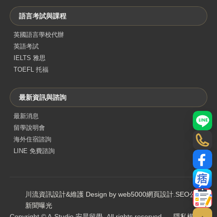
語言考試與課程
英國語言學校代辦
英語考試
IELTS 雅思
TOEFL 托福
最新資訊與諮詢
最新消息
LINE
留學說明會
海外住宿諮詢
電話
LINE 免費諮詢
Face
部落
川流資訊設計&維護 Design by web5000
網頁設計
.
SEO公司
.
聯絡
新聞曝光
Copyright © A-Studio 安晨留學. All rights reserved.
隱私權政策