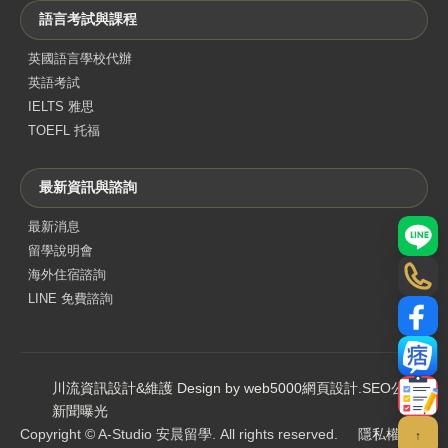
語言考試與課程
英國語言學校代辦
英語考試
IELTS 雅思
TOEFL 托福
最新資訊與諮詢
最新消息
LINE
留學說明會
海外住宿諮詢
電話
LINE 免費諮詢
Face
部落
川流資訊設計&維護 Design by web5000
網頁設計
.
SEO公司
.
聯絡
新聞曝光
Copyright © A-Studio 安晨留學. All rights reserved.
隱私權政策
↑