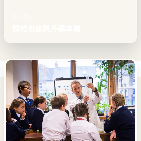
規劃重點
課程銜接與升學準備
首頁
/
海外中學
/
英國海外中學
/
Taunton School