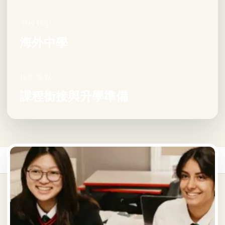
學校類型
海外中學
規劃重點
課程銜接與升學準備
首頁
/
海外中學
/
英國海外中學
/
Cardiff Sixth Form College