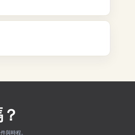
嗎？
學條件與時程。