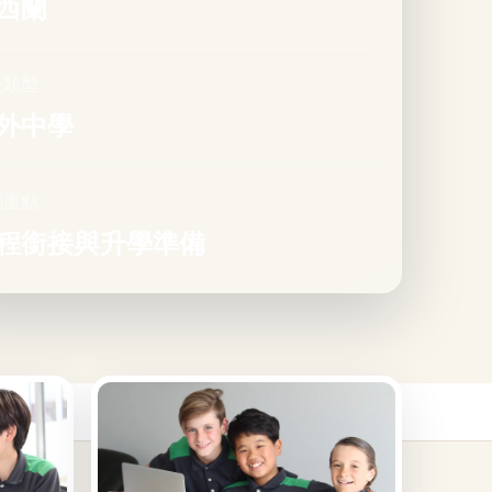
西蘭
校類型
外中學
劃重點
程銜接與升學準備