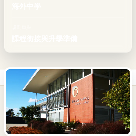
海外中學
規劃重點
課程銜接與升學準備
首頁
/
海外中學
/
紐西蘭海外中學
/
Botany Downs Secondary College