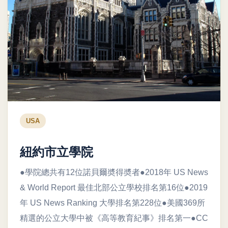
USA
紐約市立學院
●學院總共有12位諾貝爾奬得奬者●2018年 US News
& World Report 最佳北部公立學校排名第16位●2019
年 US News Ranking 大學排名第228位●美國369所
精選的公立大學中被《高等教育紀事》排名第一●CC