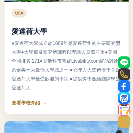
USA
愛達荷大學
●愛達荷大學成立於1889年是愛達荷州的主要研究型
大學●大學部及研究所課程以理論與實際並重●美國
全國排名 171●莫斯科市曾被Livability.com網站評比
LINE
為全美十大最佳大學城之一 ●心理與大眾傳播學院是
電話
愛達荷大學最受歡迎的學院 ●提供獎學金給國際學生
愛達荷大…
Face
部落
查看學校介紹
聯絡
↑