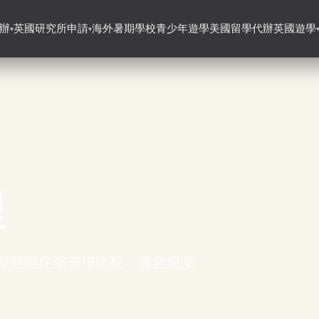
辦
英國研究所申請
海外暑期學校
青少年遊學
美國留學代辦
英國遊學
▾
▾
程
型態與住宿安排比較，適合想安