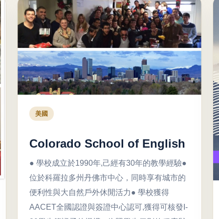
美國
Colorado School of English
● 學校成立於1990年,己經有30年的教學經驗●
位於科羅拉多州丹佛市中心，同時享有城市的
便利性與大自然戶外休閒活力● 學校獲得
AACET全國認證與簽證中心認可,獲得可核發I-