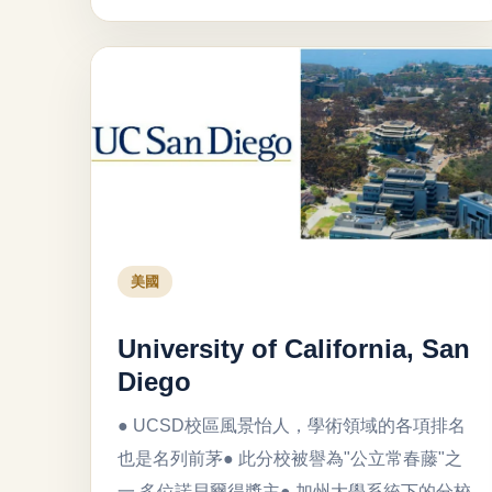
美國
University of California, San
Diego
● UCSD校區風景怡人，學術領域的各項排名
也是名列前茅● 此分校被譽為"公立常春藤"之
一,多位諾貝爾得獎主● 加州大學系統下的分校