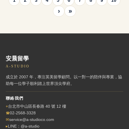
1
2
3
4
5
6
7
8
9
10
›
»
安晨留學
A-STUDIO
成立於 2007 年，專注英美留學顧問。以一對一的陪伴與專業，協
助每一位學子順利踏上世界頂尖學府。
聯絡我們
⌖
台北市中山區長春路 40 號 12 樓
☎
02-2568-3328
✉
service@a-studioco.com
▸
LINE：@a-studio