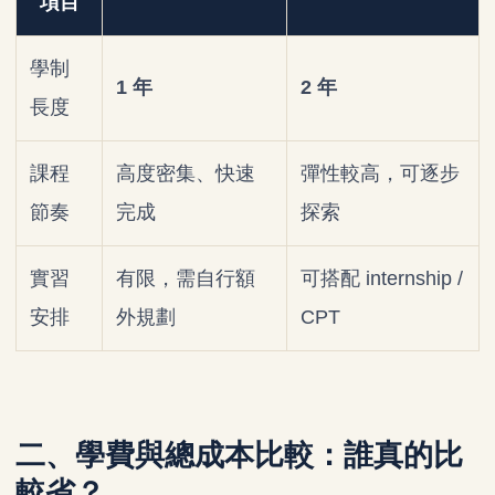
項目
學制
1 年
2 年
長度
課程
高度密集、快速
彈性較高，可逐步
節奏
完成
探索
實習
有限，需自行額
可搭配 internship /
安排
外規劃
CPT
二、學費與總成本比較：誰真的比
較省？