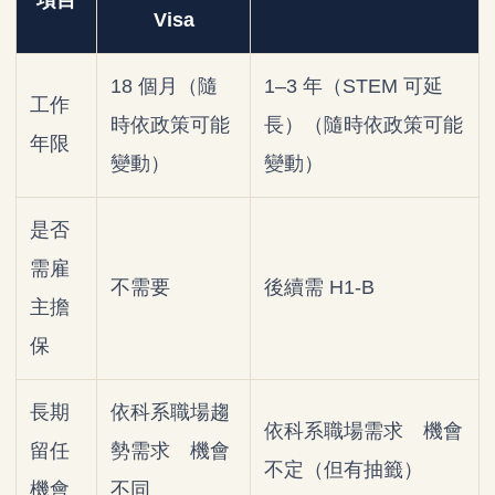
項目
Visa
18 個月（隨
1–3 年（STEM 可延
工作
時依政策可能
長）（隨時依政策可能
年限
變動）
變動）
是否
需雇
不需要
後續需 H1-B
主擔
保
長期
依科系職場趨
依科系職場需求 機會
留任
勢需求 機會
不定（但有抽籤）
機會
不同