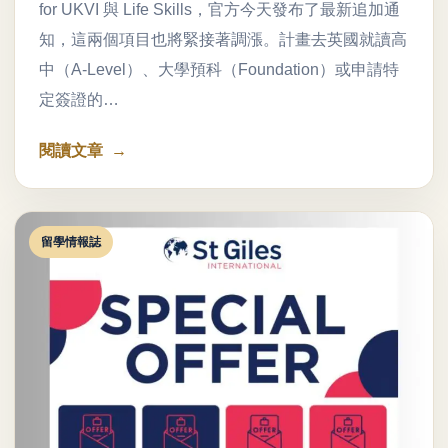
for UKVI 與 Life Skills，官方今天發布了最新追加通
知，這兩個項目也將緊接著調漲。計畫去英國就讀高
中（A-Level）、大學預科（Foundation）或申請特
定簽證的…
閱讀文章
留學情報誌