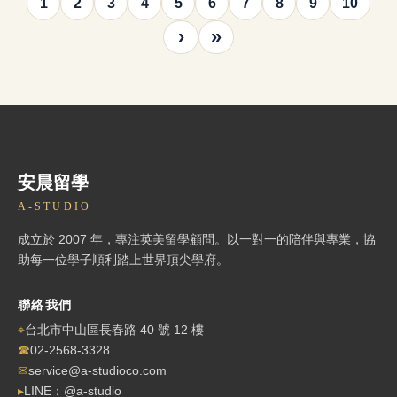
1
2
3
4
5
6
7
8
9
10
›
»
安晨留學
A-STUDIO
成立於 2007 年，專注英美留學顧問。以一對一的陪伴與專業，協
助每一位學子順利踏上世界頂尖學府。
聯絡我們
⌖
台北市中山區長春路 40 號 12 樓
☎
02-2568-3328
✉
service@a-studioco.com
▸
LINE：@a-studio