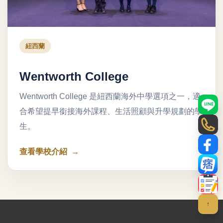
紐西蘭
Wentworth College
Wentworth College 是紐西蘭海外中學選項之一，適
LINE
合希望提早銜接海外課程、生活照顧與升學規劃的學
生。
電話
Face
查看學校介紹
部落
聯絡
↑